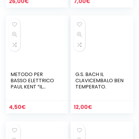
26,00
€
7,00
€
METODO PER
G.S. BACH IL
BASSO ELETTRICO
CLAVICEMBALO BEN
PAUL KENT “IL
TEMPERATO.
BASSO ELETTRICO”.
4,50
€
12,00
€