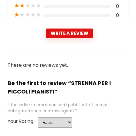
★
★
★
★
★
0
★
★
★
★
★
0
WRITE A REVIEW
There are no reviews yet.
Be the first to review “STRENNA PER I
PICCOLI PIANISTI”
Il tuo indirizzo email non sarà pubblicato.
I campi
obbligatori sono contrassegnati
*
Your Rating