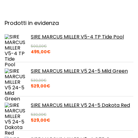
Prodotti in evidenza
SIRE MARCUS MILLER V5-4 TP Tide Pool
500,00
€
Il
Il
495,00
€
prezzo
prezzo
originale
attuale
era:
è:
SIRE MARCUS MILLER V5 24-5 Mild Green
500,00€.
495,00€.
530,00
€
Il
Il
529,00
€
prezzo
prezzo
originale
attuale
era:
è:
SIRE MARCUS MILLER V5 24-5 Dakota Red
530,00€.
529,00€.
530,00
€
Il
Il
529,00
€
prezzo
prezzo
originale
attuale
era:
è: