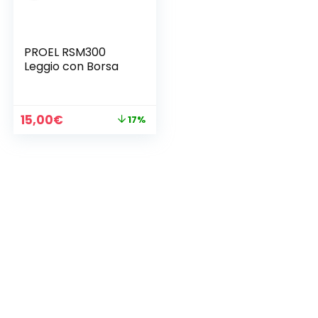
PROEL RSM300
Leggio con Borsa
Il
Il
15,00
€
17%
prezzo
prezzo
originale
attuale
era:
è:
18,00€.
15,00€.