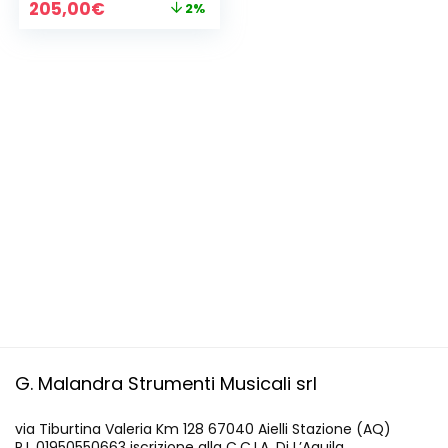
Il
Il
205,00
€
2%
prezzo
prezzo
originale
attuale
era:
è:
210,00€.
205,00€.
G. Malandra Strumenti Musicali srl
via Tiburtina Valeria Km 128 67040 Aielli Stazione (AQ)
P.I. 01950550663 iscrizione alla C.C.I.A. Di L’Aquila