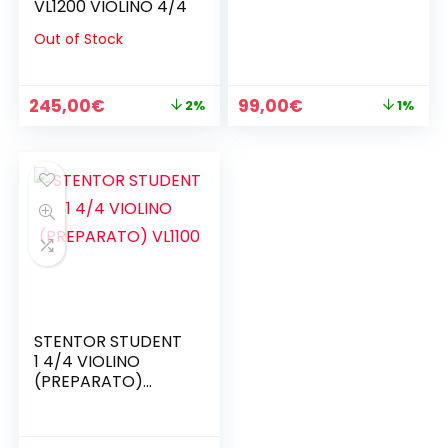
VL1200 VIOLINO 4/4
Out of Stock
Il
Il
Il
Il
245,00
€
99,00
€
2%
1%
prezzo
prezzo
prezzo
prezzo
originale
attuale
originale
attuale
era:
è:
era:
è:
250,00€.
245,00€.
100,00€.
99,00€.
STENTOR STUDENT
1 4/4 VIOLINO
(PREPARATO)
VL1100