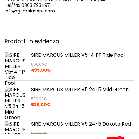
Tel/fax 0863.793497
info@g-malandra.com
Prodotti in evidenza
SIRE MARCUS MILLER V5-4 TP Tide Pool
500,00
€
Il
Il
495,00
€
prezzo
prezzo
originale
attuale
era:
è:
SIRE MARCUS MILLER V5 24-5 Mild Green
500,00€.
495,00€.
530,00
€
Il
Il
529,00
€
prezzo
prezzo
originale
attuale
era:
è:
SIRE MARCUS MILLER V5 24-5 Dakota Red
530,00€.
529,00€.
530,00
€
Il
Il
0