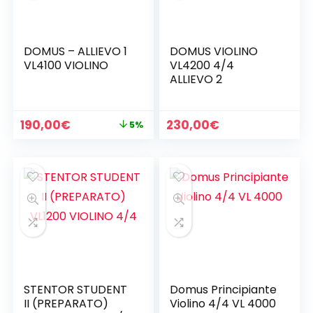
DOMUS – ALLIEVO 1
DOMUS VIOLINO
VL4100 VIOLINO
VL4200 4/4
ALLIEVO 2
Il
Il
190,00
€
230,00
€
5%
prezzo
prezzo
originale
attuale
era:
è:
200,00€.
190,00€.
STENTOR STUDENT
Domus Principiante
II (PREPARATO)
Violino 4/4 VL 4000