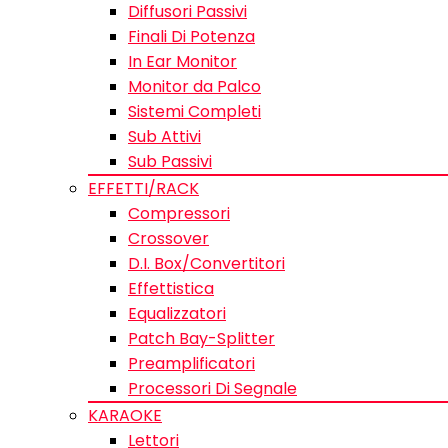
Diffusori Passivi
Finali Di Potenza
In Ear Monitor
Monitor da Palco
Sistemi Completi
Sub Attivi
Sub Passivi
EFFETTI/RACK
Compressori
Crossover
D.I. Box/Convertitori
Effettistica
Equalizzatori
Patch Bay-Splitter
Preamplificatori
Processori Di Segnale
KARAOKE
Lettori