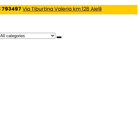
 793497
Via Tiburtina Valeria km 128 Aielli