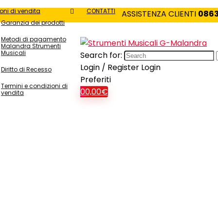
oni di vendita
CONTATTI
ASSISTENZA CLIENTI
0863
Garanzia dei prodotti
Metodi di pagamento
Malandra Strumenti
Musicali
Search for:
Login / Register
Login
Diritto di Recesso
Preferiti
Termini e condizioni di
0
0,00
€
vendita