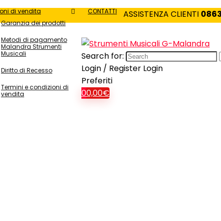
oni di vendita
CONTATTI
ASSISTENZA CLIENTI
0863
Garanzia dei prodotti
Metodi di pagamento
Malandra Strumenti
Musicali
Search for:
Login / Register
Login
Diritto di Recesso
Preferiti
Termini e condizioni di
0
0,00
€
vendita