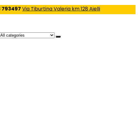
 793497
Via Tiburtina Valeria km 128 Aielli