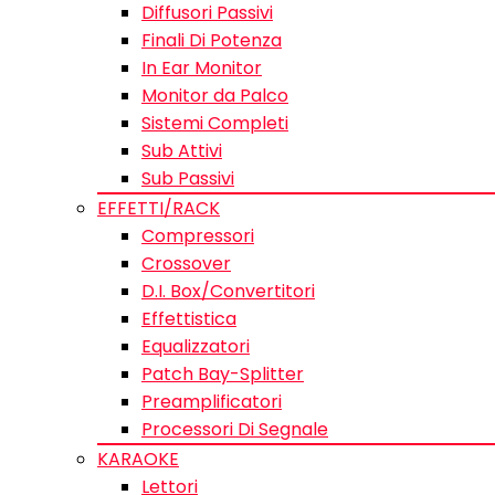
Diffusori Passivi
Finali Di Potenza
In Ear Monitor
Monitor da Palco
Sistemi Completi
Sub Attivi
Sub Passivi
EFFETTI/RACK
Compressori
Crossover
D.I. Box/Convertitori
Effettistica
Equalizzatori
Patch Bay-Splitter
Preamplificatori
Processori Di Segnale
KARAOKE
Lettori