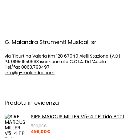
G. Malandra Strumenti Musicali srl
via Tiburtina Valeria Km 128 67040 Aielli Stazione (AQ)
P.I. 01950550663 iscrizione alla C.C.I.A. Di L’Aquila
Tel/fax 0863.793497
info@g-malandra.com
Prodotti in evidenza
SIRE MARCUS MILLER V5-4 TP Tide Pool
500,00
€
Il
Il
495,00
€
prezzo
prezzo