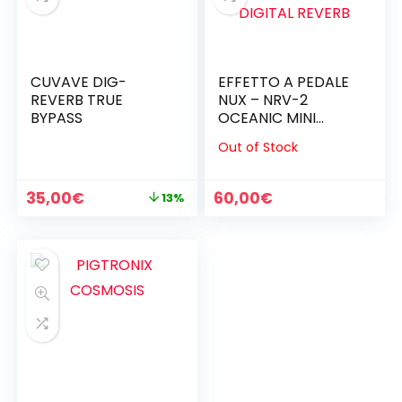
CUVAVE DIG-
EFFETTO A PEDALE
REVERB TRUE
NUX – NRV-2
BYPASS
OCEANIC MINI
CORE DIGITAL
Out of Stock
REVERB
Il
Il
35,00
€
60,00
€
13%
prezzo
prezzo
originale
attuale
era:
è:
40,00€.
35,00€.