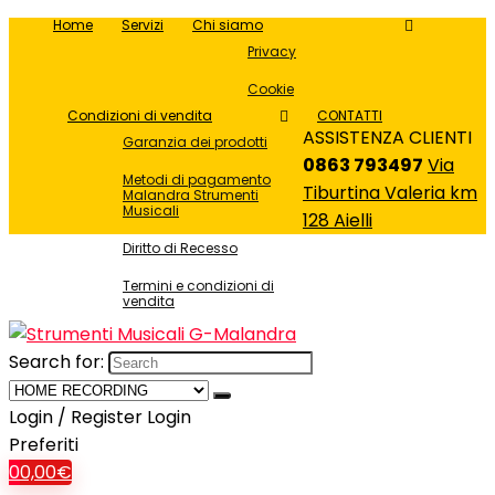
Home
Servizi
Chi siamo
Privacy
Cookie
Condizioni di vendita
CONTATTI
ASSISTENZA CLIENTI
Garanzia dei prodotti
0863 793497
Via
Metodi di pagamento
Tiburtina Valeria km
Malandra Strumenti
Musicali
128 Aielli
Diritto di Recesso
Termini e condizioni di
vendita
Search for:
Login / Register
Login
Preferiti
0
0,00
€