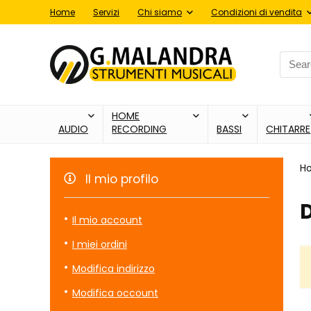
Home
Servizi
Chi siamo
Condizioni di vendita
Searc
for:
HOME
AUDIO
RECORDING
BASSI
CHITARRE
H
Il mio profilo
D
Il mio account
I miei ordini
Modifica indirizzo
Modifica occount