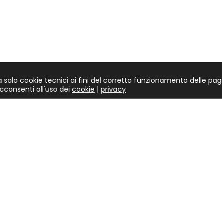
solo cookie tecnici ai fini del corretto funzionamento delle pagi
consenti all'uso dei
cookie
|
privacy