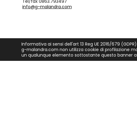
Tel/fax 0863.793497
info@g-malandra.com
Informativa ai sensi dell'art 13 Reg UE 2016/679 (GDPR)
g-malandra.com non utilizza cookie di profilazione ma 
un qualunque elemento sottostante questo banner ac