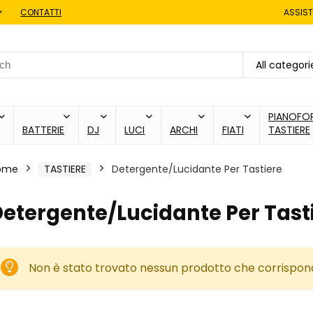
CONTATTI
ASSIST
h
All categori
PIANOFOR
BATTERIE
DJ
LUCI
ARCHI
FIATI
TASTIERE
ome
TASTIERE
Detergente/Lucidante Per Tastiere
etergente/Lucidante Per Tast
Non è stato trovato nessun prodotto che corrisponde