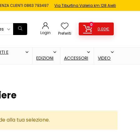
ENZA CLIENTI
0863 793497
Via Tiburtina Valeria km 128 Aielli
0
es
0,00
€
Login
Preferiti
TI E
EDIZIONI
ACCESSORI
VIDEO
iere
 alla tua selezione.