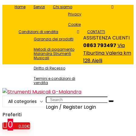
Home
Servizi
Chi siamo
Privacy
Cookie
Condizioni di vendita
CONTATTI
ASSISTENZA CLIENTI
Garanzia dei prodotti
0863 793497
Via
Metodi di pagamento
Tiburtina Valeria km
Malandra Strumenti
Musicali
128 Aielli
Diritto di Recesso
Termini e condizioni di
vendita
Search
All categories
for:
Login / Register
Login
Preferiti
0
0,00
€