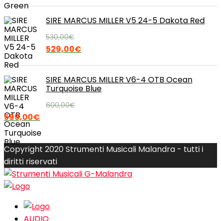
prezzo
prezzo
originale
attuale
SIRE MARCUS MILLER V5 24-5 Dakota Red
era:
è:
530,00
€
530,00€.
529,00€.
Il
Il
529,00
€
prezzo
prezzo
originale
attuale
SIRE MARCUS MILLER V6-4 OTB Ocean
era:
è:
Turquoise Blue
530,00€.
529,00€.
600,00
€
Il
Il
599,00
€
prezzo
prezzo
originale
attuale
Copyright 2020 Strumenti Musicali Malandra - tutti i
era:
è:
diritti riservati
600,00€.
599,00€.
AUDIO