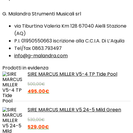
G. Malandra Strumenti Musicali srl
via Tiburtina Valeria Km 128 67040 Aielli Stazione
(AQ)
P.I. 01950550663 iscrizione alla C.C.I.A. Di L’Aquila
Tel/fax 0863.793497
info@g-malandra.com
Prodotti in evidenza
SIRE MARCUS MILLER V5-4 TP Tide Pool
500,00
€
Il
Il
495,00
€
prezzo
prezzo
originale
attuale
SIRE MARCUS MILLER V5 24-5 Mild Green
era:
è:
530,00
€
500,00€.
495,00€.
Il
Il
529,00
€