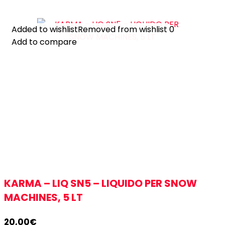
Added to wishlist
Added to wishlist
Removed from wishlist
Removed from wishlist
0
0
Add to compare
Add to compare
KARMA – LIQ SN5 – LIQUIDO PER SNOW
MACHINES, 5 LT
20,00
€