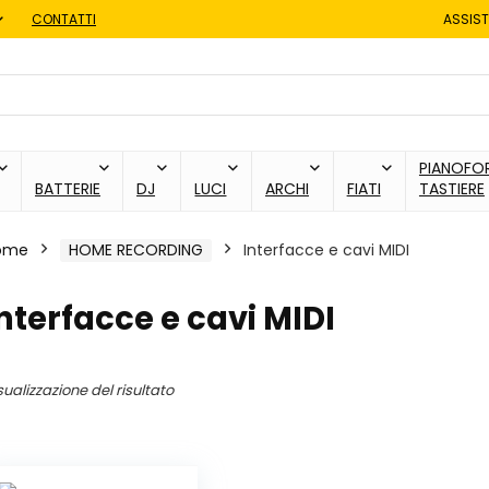
CONTATTI
ASSIST
PIANOFOR
BATTERIE
DJ
LUCI
ARCHI
FIATI
TASTIERE
ome
HOME RECORDING
Interfacce e cavi MIDI
nterfacce e cavi MIDI
sualizzazione del risultato