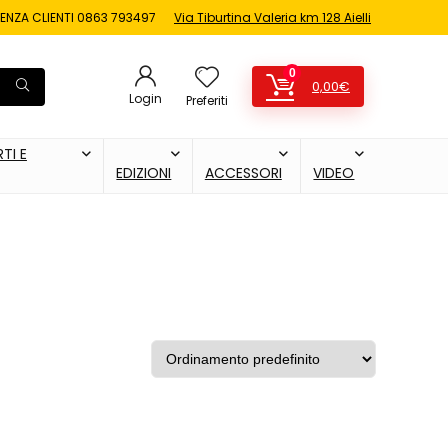
ENZA CLIENTI
0863 793497
Via Tiburtina Valeria km 128 Aielli
0
0,00
€
Login
Preferiti
TI E
EDIZIONI
ACCESSORI
VIDEO