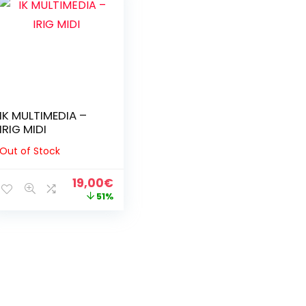
o
o
IK MULTIMEDIA –
IRIG MIDI
Out of Stock
Il
Il
19,00
€
prezzo
prezzo
51%
originale
attuale
era:
è:
39,00€.
19,00€.