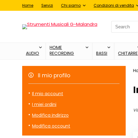
Home
Servizi
Chi siamo
Condizioni di vendita
Search
for:
HOME
AUDIO
RECORDING
BASSI
CHITARRE
H
Il mio profilo
I
Il mio account
I miei ordini
Vi
Modifica indirizzo
Modifica occount