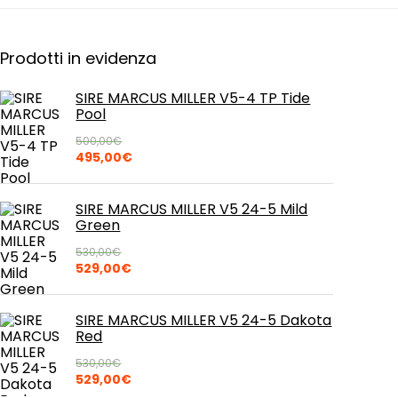
Prodotti in evidenza
SIRE MARCUS MILLER V5-4 TP Tide
Pool
500,00
€
Il
Il
495,00
€
prezzo
prezzo
originale
attuale
era:
è:
SIRE MARCUS MILLER V5 24-5 Mild
500,00€.
495,00€.
Green
530,00
€
Il
Il
529,00
€
prezzo
prezzo
originale
attuale
era:
è:
SIRE MARCUS MILLER V5 24-5 Dakota
530,00€.
529,00€.
Red
530,00
€
Il
Il
529,00
€
prezzo
prezzo