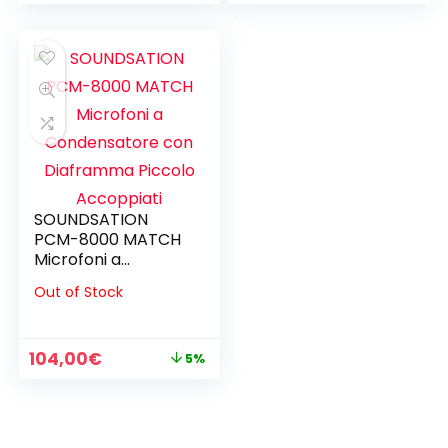
prezzo
prezzo
prezzo
prezzo
originale
attuale
originale
attuale
era:
è:
era:
è:
140,00€.
139,00€.
260,00€.
251,00€.
SOUNDSATION
PCM-8000 MATCH
Microfoni a
Condensatore con
Out of Stock
Diaframma Piccolo
Accoppiati
Il
Il
104,00
€
5%
prezzo
prezzo
originale
attuale
era:
è:
110,00€.
104,00€.