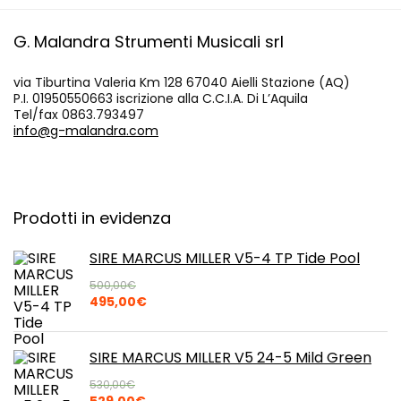
G. Malandra Strumenti Musicali srl
via Tiburtina Valeria Km 128 67040 Aielli Stazione (AQ)
P.I. 01950550663 iscrizione alla C.C.I.A. Di L’Aquila
Tel/fax 0863.793497
info@g-malandra.com
Prodotti in evidenza
SIRE MARCUS MILLER V5-4 TP Tide Pool
500,00
€
Il
Il
495,00
€
prezzo
prezzo
originale
attuale
era:
è:
SIRE MARCUS MILLER V5 24-5 Mild Green
500,00€.
495,00€.
530,00
€
Il
Il
529,00
€