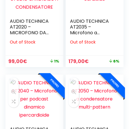
AUDIO TECHNICA
AUDIO TECHNICA
AT2020 –
AT2035 –
MICROFONO DA
Microfono a
STUDIO CARDIOIDE
condensatore
Out of Stock
Out of Stock
A CONDENSATORE
cardioide
Il
Il
Il
Il
99,00
€
179,00
€
1%
6%
prezzo
prezzo
prezzo
prezzo
originale
attuale
originale
attuale
era:
è:
era:
è:
PROMO
PROMO
100,00€.
99,00€.
190,00€.
179,00€.