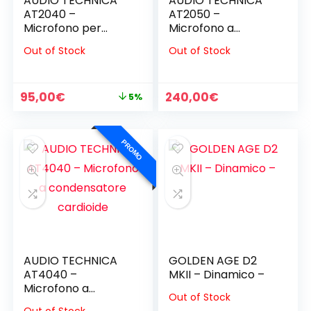
AUDIO TECHNICA
AUDIO TECHNICA
AT2040 –
AT2050 –
Microfono per
Microfono a
podcast dinamico
condensatore
Out of Stock
Out of Stock
ipercardioide
multi-pattern
Il
Il
95,00
€
240,00
€
5%
prezzo
prezzo
originale
attuale
era:
è:
PROMO
100,00€.
95,00€.
AUDIO TECHNICA
GOLDEN AGE D2
AT4040 –
MKII – Dinamico –
Microfono a
Out of Stock
condensatore