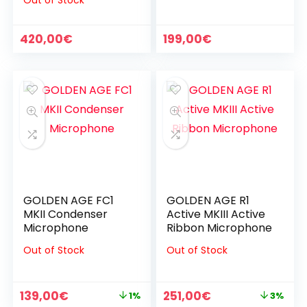
Out of Stock
cardioide
420,00
€
199,00
€
GOLDEN AGE FC1
GOLDEN AGE R1
MKII Condenser
Active MKIII Active
Microphone
Ribbon Microphone
Out of Stock
Out of Stock
Il
Il
Il
Il
139,00
€
251,00
€
1%
3%