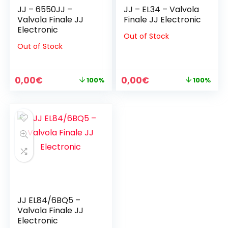
JJ – 6550JJ –
JJ – EL34 – Valvola
Valvola Finale JJ
Finale JJ Electronic
Electronic
Out of Stock
Out of Stock
Il
Il
Il
Il
0,00
€
0,00
€
100%
100%
prezzo
prezzo
prezzo
prezzo
originale
attuale
originale
attuale
era:
è:
era:
è:
45,00€.
0,00€.
30,00€.
0,00€.
JJ EL84/6BQ5 –
Valvola Finale JJ
Electronic