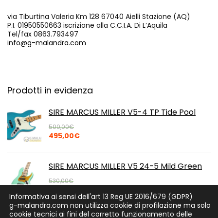
via Tiburtina Valeria Km 128 67040 Aielli Stazione (AQ)
P.I. 01950550663 iscrizione alla C.C.I.A. Di L’Aquila
Tel/fax 0863.793497
info@g-malandra.com
Prodotti in evidenza
SIRE MARCUS MILLER V5-4 TP Tide Pool
500,00
€
Il
Il
495,00
€
prezzo
prezzo
originale
attuale
era:
è:
SIRE MARCUS MILLER V5 24-5 Mild Green
500,00€.
495,00€.
530,00
€
Il
Il
529,00
€
Informativa ai sensi dell'art 13 Reg UE 2016/679 (GDPR)
prezzo
prezzo
g-malandra.com non utilizza cookie di profilazione ma solo
originale
attuale
cookie tecnici ai fini del corretto funzionamento delle
era:
è: