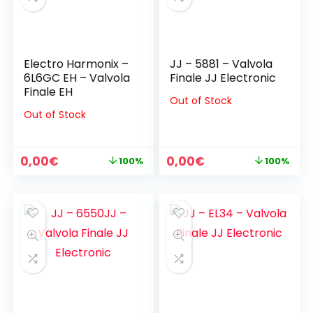
Electro Harmonix –
JJ – 5881 – Valvola
6L6GC EH – Valvola
Finale JJ Electronic
Finale EH
Out of Stock
Out of Stock
Il
Il
Il
Il
0,00
€
0,00
€
100%
100%
prezzo
prezzo
prezzo
prezzo
originale
attuale
originale
attuale
era:
è:
era:
è:
30,00€.
0,00€.
30,00€.
0,00€.