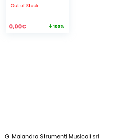
Out of Stock
Il
Il
0,00
€
100%
prezzo
prezzo
originale
attuale
era:
è:
15,00€.
0,00€.
G. Malandra Strumenti Musicali srl