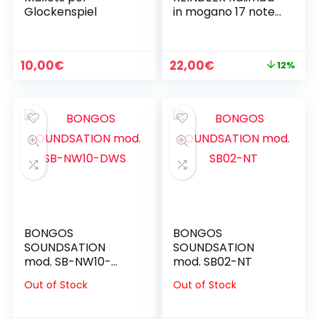
Glockenspiel
in mogano 17 note
– design Reindeer
Il
Il
10,00
€
22,00
€
12%
prezzo
prezzo
originale
attuale
era:
è:
25,00€.
22,00€.
BONGOS
BONGOS
SOUNDSATION
SOUNDSATION
mod. SB-NW10-
mod. SB02-NT
DWS
Out of Stock
Out of Stock