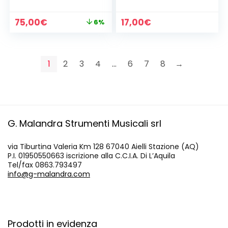
mod. SG-30N
Il
Il
75,00
€
17,00
€
6%
prezzo
prezzo
originale
attuale
era:
è:
80,00€.
75,00€.
1
2
3
4
…
6
7
8
→
G. Malandra Strumenti Musicali srl
via Tiburtina Valeria Km 128 67040 Aielli Stazione (AQ)
P.I. 01950550663 iscrizione alla C.C.I.A. Di L’Aquila
Tel/fax 0863.793497
info@g-malandra.com
Prodotti in evidenza