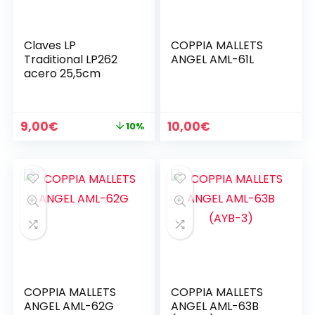
Claves LP
COPPIA MALLETS
Traditional LP262
ANGEL AML-61L
acero 25,5cm
Il
Il
9,00
€
10,00
€
10%
prezzo
prezzo
originale
attuale
era:
è:
10,00€.
9,00€.
COPPIA MALLETS
COPPIA MALLETS
ANGEL AML-62G
ANGEL AML-63B