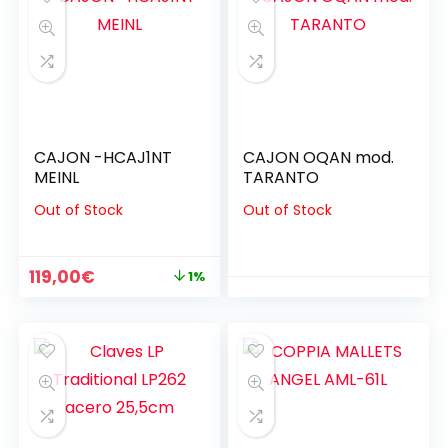
50,00€.
45,00€.
50,00€.
45,00€.
CAJON -HCAJ1NT
CAJON OQAN mod.
MEINL
TARANTO
Out of Stock
Out of Stock
Il
Il
119,00
€
1%
prezzo
prezzo
originale
attuale
era:
è:
120,00€.
119,00€.