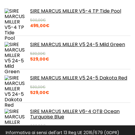
SIRE MARCUS MILLER V5-4 TP Tide Pool
500,00
€
Il
Il
495,00
€
prezzo
prezzo
originale
attuale
era:
è:
SIRE MARCUS MILLER V5 24-5 Mild Green
500,00€.
495,00€.
530,00
€
Il
Il
529,00
€
prezzo
prezzo
originale
attuale
era:
è:
SIRE MARCUS MILLER V5 24-5 Dakota Red
530,00€.
529,00€.
530,00
€
Il
Il
529,00
€
prezzo
prezzo
originale
attuale
era:
è:
SIRE MARCUS MILLER V6-4 OTB Ocean
530,00€.
529,00€.
Turquoise Blue
600,00
€
Il
Il
599,00
€
Informativa ai sensi dell'art 13 Reg UE 2016/679 (GDPR)