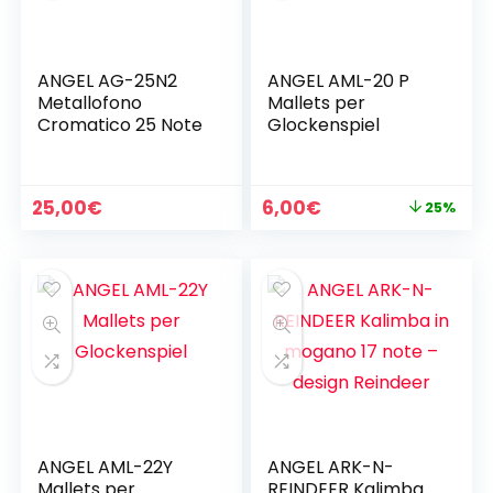
ANGEL AG-25N2
ANGEL AML-20 P
Metallofono
Mallets per
Cromatico 25 Note
Glockenspiel
Il
Il
25,00
€
6,00
€
25%
prezzo
prezzo
originale
attuale
era:
è:
8,00€.
6,00€.
ANGEL AML-22Y
ANGEL ARK-N-
Mallets per
REINDEER Kalimba