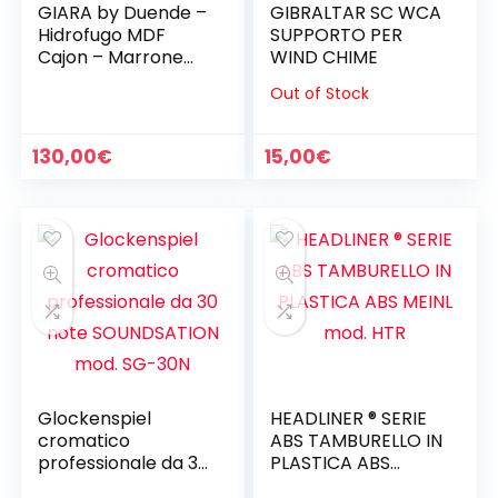
GIARA by Duende –
GIBRALTAR SC WCA
Hidrofugo MDF
SUPPORTO PER
Cajon – Marrone
WIND CHIME
scuro con striature
Out of Stock
nere
130,00
€
15,00
€
Glockenspiel
HEADLINER ® SERIE
cromatico
ABS TAMBURELLO IN
professionale da 30
PLASTICA ABS
note SOUNDSATION
MEINL mod. HTR