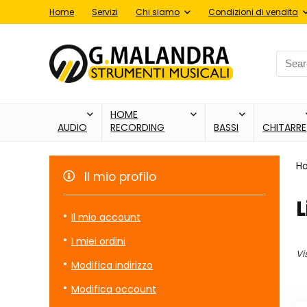
Home
Servizi
Chi siamo
Condizioni di vendita
Searc
for:
HOME
AUDIO
RECORDING
BASSI
CHITARRE
H
Il mio profilo
L
Il mio account
I miei ordini
Vi
Modifica indirizzo
Modifica occount