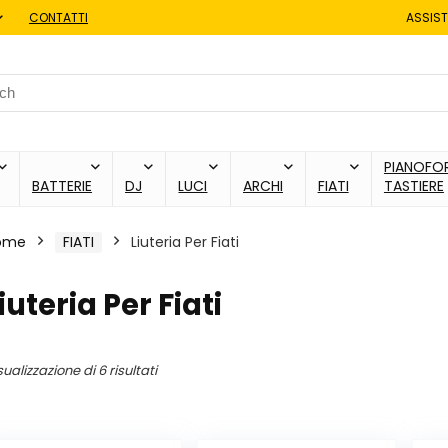
CONTATTI
ASSIST
h
PIANOFOR
BATTERIE
DJ
LUCI
ARCHI
FIATI
TASTIERE
ome
FIATI
Liuteria Per Fiati
iuteria Per Fiati
sualizzazione di 6 risultati