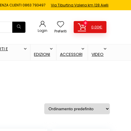
ENZA CLIENTI
0863 793497
Via Tiburtina Valeria km 128 Aielli
0
0,00
€
Login
Preferiti
TI E
EDIZIONI
ACCESSORI
VIDEO