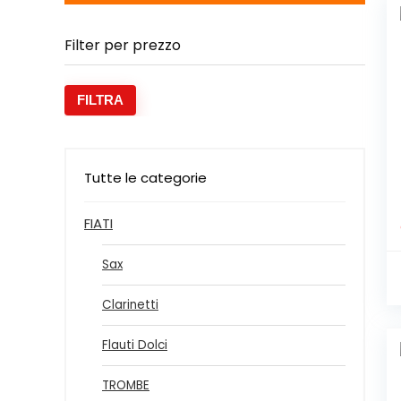
Filter per prezzo
Prezz
Prezz
FILTRA
Min
Max
Tutte le categorie
FIATI
Sax
Clarinetti
Flauti Dolci
TROMBE