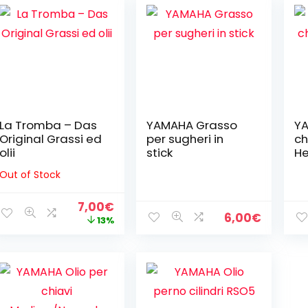
o
o
La Tromba – Das
YAMAHA Grasso
YA
Original Grassi ed
per sugheri in
ch
olii
stick
H
Out of Stock
Il
Il
7,00
€
6,00
€
prezzo
prezzo
13%
originale
attuale
era:
è:
8,00€.
7,00€.