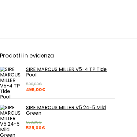
Prodotti in evidenza
SIRE MARCUS MILLER V5-4 TP Tide
Pool
500,00
€
Il
Il
495,00
€
prezzo
prezzo
originale
attuale
era:
è:
SIRE MARCUS MILLER V5 24-5 Mild
500,00€.
495,00€.
Green
530,00
€
Il
Il
529,00
€
prezzo
prezzo