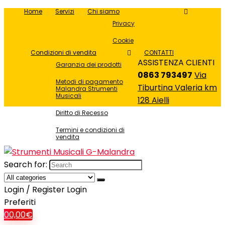
Home
Servizi
Chi siamo
Privacy
Cookie
Condizioni di vendita
CONTATTI
ASSISTENZA CLIENTI
Garanzia dei prodotti
0863 793497
Via
Metodi di pagamento
Tiburtina Valeria km
Malandra Strumenti
Musicali
128 Aielli
Diritto di Recesso
Termini e condizioni di
vendita
Search for:
Login / Register
Login
Preferiti
0
0,00
€