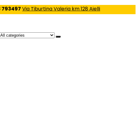
 793497
Via Tiburtina Valeria km 128 Aielli