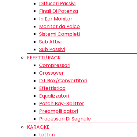
Diffusori Passivi
Finali Di Potenza
In Ear Monitor
Monitor da Palco
Sistemi Completi
Sub Attivi
Sub Passivi
EFFETTI/RACK
Compressori
Crossover
D.I. Box/Convertitori
Effettistica
Equalizzatori
Patch Bay-Splitter
Preamplificatori
Processori Di Segnale
KARAOKE
Lettori