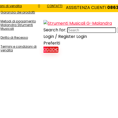
oni di vendita
CONTATTI
ASSISTENZA CLIENTI
0863
Garanzia dei prodotti
Metodi di pagamento
Malandra Strumenti
Musicali
Search for:
Login / Register
Login
Diritto di Recesso
Preferiti
Termini e condizioni di
0
0,00
€
vendita