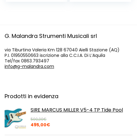
prezzo
prezzo
originale
attuale
era:
è:
65,00€.
59,00€.
G. Malandra Strumenti Musicali srl
via Tiburtina Valeria Km 128 67040 Aielli Stazione (AQ)
P.I. 01950550663 iscrizione alla C.C.I.A. Di L’Aquila
Tel/fax 0863.793497
info@g-malandra.com
Prodotti in evidenza
SIRE MARCUS MILLER V5-4 TP Tide Pool
500,00
€
Il
Il
495,00
€
prezzo
prezzo
originale
attuale