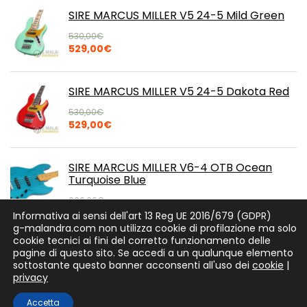
era:
è:
SIRE MARCUS MILLER V5 24-5 Mild Green
500,00€.
495,00€.
530,00
€
Il
Il
529,00
€
prezzo
prezzo
originale
attuale
era:
è:
SIRE MARCUS MILLER V5 24-5 Dakota Red
530,00€.
529,00€.
530,00
€
Il
Il
529,00
€
prezzo
prezzo
originale
attuale
era:
è:
SIRE MARCUS MILLER V6-4 OTB Ocean
530,00€.
529,00€.
Turquoise Blue
600,00
€
Il
Il
599,00
€
Informativa ai sensi dell'art 13 Reg UE 2016/679 (GDPR)
prezzo
prezzo
g-malandra.com non utilizza cookie di profilazione ma solo
originale
attuale
cookie tecnici ai fini del corretto funzionamento delle
era:
è:
pagine di questo sito. Se accedi a un qualunque elemento
600,00€.
599,00€.
sottostante questo banner acconsenti all'uso dei
cookie
|
privacy
Copyright 2020 Strumenti Musicali Malandra - tutti i diritti
0
Accetta
riservati