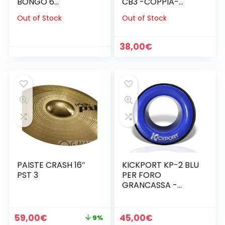
BONGO 6
CB3 -COPPIA-
1/2″MACHO & 7 1/2″
(SPEDIZIONE
Out of Stock
Out of Stock
HEMBRA
GRATUITA)
(SPEDIZIONE
GRATUITA)
38,00
€
PAISTE CRASH 16″
KICKPORT KP-2 BLU
PST 3
PER FORO
GRANCASSA -
SPEDIZIONE
GRATUITA-
Il
Il
59,00
€
45,00
€
9%