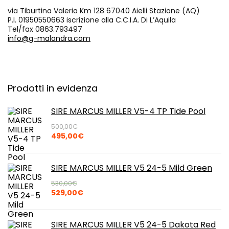
via Tiburtina Valeria Km 128 67040 Aielli Stazione (AQ)
P.I. 01950550663 iscrizione alla C.C.I.A. Di L’Aquila
Tel/fax 0863.793497
info@g-malandra.com
Prodotti in evidenza
SIRE MARCUS MILLER V5-4 TP Tide Pool
500,00
€
Il
Il
495,00
€
prezzo
prezzo
originale
attuale
era:
è:
SIRE MARCUS MILLER V5 24-5 Mild Green
500,00€.
495,00€.
530,00
€
Il
Il
529,00
€
prezzo
prezzo
originale
attuale
era:
è:
SIRE MARCUS MILLER V5 24-5 Dakota Red