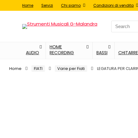
Home
Servizi
Chi siamo
Condizioni di vendita
Search
for:
HOME
AUDIO
RECORDING
BASSI
CHITARRE
Home
FIATI
Varie per Fiati
LEGATURA PER CLARI