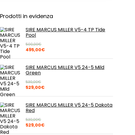
Prodotti in evidenza
SIRE MARCUS MILLER V5-4 TP Tide
Pool
500,00
€
Il
Il
495,00
€
prezzo
prezzo
originale
attuale
era:
è:
SIRE MARCUS MILLER V5 24-5 Mild
500,00€.
495,00€.
Green
530,00
€
Il
Il
529,00
€
prezzo
prezzo
originale
attuale
era:
è:
SIRE MARCUS MILLER V5 24-5 Dakota
530,00€.
529,00€.
Red
530,00
€
Il
Il
529,00
€
prezzo
prezzo