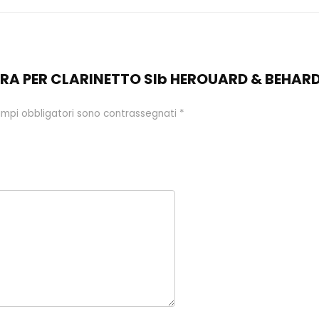
ATURA PER CLARINETTO SIb HEROUARD & BEHARD
ampi obbligatori sono contrassegnati
*