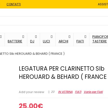
CONTATTI
ASSIST
PIANOFOR
BATTERIE
DJ
LUCI
ARCHI
FIATI
TASTIERE
NETTO SIb HEROUARD & BEHARD ( FRANCE )
LEGATURA PER CLARINETTO SIb
HEROUARD & BEHARD ( FRANCE 
20
IN VETRINA
FIATI
Varie per Fiati
Add your review
25,00
€