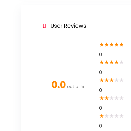
User Reviews
★
★
★
★
★
0
★
★
★
★
★
0
★
★
★
★
★
0.0
out of 5
0
★
★
★
★
★
0
★
★
★
★
★
0