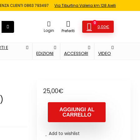
ENZA CLIENTI
0863 793497
Via Tiburtina Valeria km 128 Aielli
0
0,00
€
Login
Preferiti
TI E
EDIZIONI
ACCESSORI
VIDEO
25,00
€
)
AGGIUNGI AL
CARRELLO
Add to wishlist