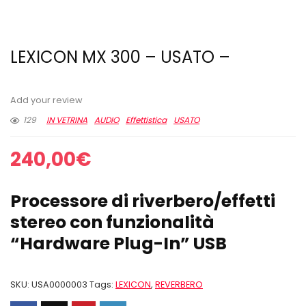
LEXICON MX 300 – USATO –
Add your review
129
IN VETRINA
AUDIO
Effettistica
USATO
240,00
€
Processore di riverbero/effetti
stereo con funzionalità
“Hardware Plug-In” USB
SKU:
USA0000003
Tags:
LEXICON
,
REVERBERO