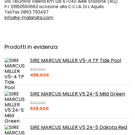
via Tiburtina Valeria Km 128 67040 Aielli Stazione (AQ)
P.I. 01950550663 iscrizione alla C.C.I.A. Di L’Aquila
Tel/fax 0863.793497
info@g-malandra.com
Prodotti in evidenza
SIRE MARCUS MILLER V5-4 TP Tide Pool
500,00
€
Il
Il
495,00
€
prezzo
prezzo
originale
attuale
era:
è:
SIRE MARCUS MILLER V5 24-5 Mild Green
500,00€.
495,00€.
530,00
€
Il
Il
529,00
€
prezzo
prezzo
originale
attuale
era:
è:
SIRE MARCUS MILLER V5 24-5 Dakota Red
530,00€.
529,00€.