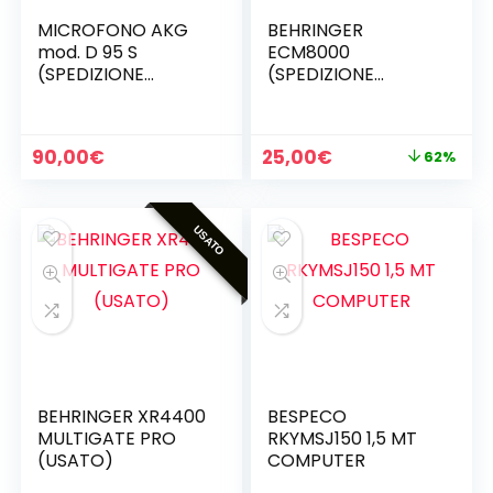
MICROFONO AKG
BEHRINGER
mod. D 95 S
ECM8000
(SPEDIZIONE
(SPEDIZIONE
GRATUITA)
GRATUITA)MICROF
ONO DA
MISURAZIONE
Il
Il
90,00
€
25,00
€
62%
prezzo
prezzo
originale
attuale
era:
è:
USATO
65,00€.
25,00€.
BEHRINGER XR4400
BESPECO
MULTIGATE PRO
RKYMSJ150 1,5 MT
(USATO)
COMPUTER