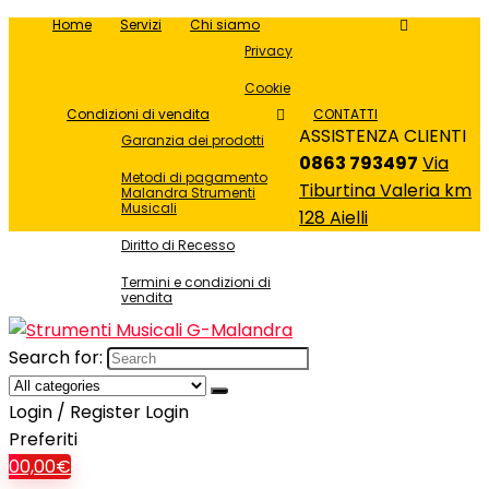
Home
Servizi
Chi siamo
Privacy
Cookie
Condizioni di vendita
CONTATTI
ASSISTENZA CLIENTI
Garanzia dei prodotti
0863 793497
Via
Metodi di pagamento
Tiburtina Valeria km
Malandra Strumenti
Musicali
128 Aielli
Diritto di Recesso
Termini e condizioni di
vendita
Search for:
Login / Register
Login
Preferiti
0
0,00
€