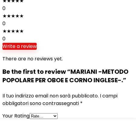
★
★
★
★
★
0
★
★
★
★
★
0
★
★
★
★
★
0
Write a review
There are no reviews yet.
Be the first to review “MARIANI -METODO
POPOLARE PER OBOE E CORNO INGLESE-.”
Il tuo indirizzo email non sarà pubblicato.
I campi
obbligatori sono contrassegnati
*
Your Rating
Your Review
*