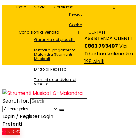
Home
Servizi
Chi siamo
Privacy
Cookie
Condizioni di vendita
CONTATTI
ASSISTENZA CLIENTI
Garanzia dei prodotti
0863 793497
Via
Metodi di pagamento
Tiburtina Valeria km
Malandra Strumenti
Musicali
128 Aielli
Diritto di Recesso
Termini e condizioni di
vendita
Search for:
Login / Register
Login
Preferiti
0
0,00
€