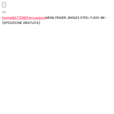
Home
BATTERIE
Percussioni
MEINL FINGER JINGLES STEEL-FJS1S-BK-
(SPEDIZIONE GRATUITA)