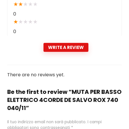
★
★
★
★
★
0
★
★
★
★
★
0
WRITE A REVIEW
There are no reviews yet.
Be the first to review “MUTA PER BASSO
ELETTRICO 4CORDE DE SALVO ROX 740
040/11”
Il tuo indirizzo email non sarà pubblicato.
I campi
obbligatori sono contrassegnati
*