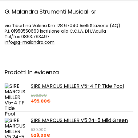
G. Malandra Strumenti Musicali srl
via Tiburtina Valeria Km 128 67040 Aielli Stazione (AQ)
P.I. 01950550663 iscrizione alla C.C.I.A. Di L’Aquila
Tel/fax 0863.793497
info@g-malandra.com
Prodotti in evidenza
SIRE MARCUS MILLER V5-4 TP Tide Pool
500,00
€
Il
Il
495,00
€
prezzo
prezzo
originale
attuale
era:
è:
SIRE MARCUS MILLER V5 24-5 Mild Green
500,00€.
495,00€.
530,00
€
Il
Il
529,00
€