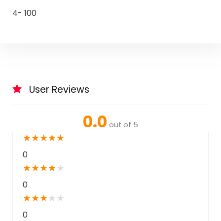
4- 100
User Reviews
0.0
out of 5
★
★
★
★
★
0
★
★
★
★
★
0
★
★
★
★
★
0