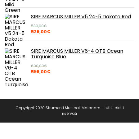
prezzo
prezzo
originale
attuale
era:
è:
SIRE MARCUS MILLER V5 24-5 Dakota Red
530,00€.
529,00€.
530,00
€
Il
Il
529,00
€
prezzo
prezzo
originale
attuale
era:
è:
SIRE MARCUS MILLER V6-4 OTB Ocean
530,00€.
529,00€.
Turquoise Blue
600,00
€
Il
Il
599,00
€
prezzo
prezzo
originale
attuale
era:
è:
600,00€.
599,00€.
Copyright 2020 Strumenti Musicali Malandra - tutti i diritti
riservati