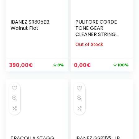
IBANEZ SR305EB
PULITORE CORDE
Walnut Flat
TONE GEAR
CLEANER STRING
(SPEDIZIONE
Out of Stock
INCLUSA)
Il
Il
Il
Il
390,00
€
0,00
€
3%
100%
prezzo
prezzo
prezzo
prezzo
originale
attuale
originale
attuale
era:
è:
era:
è:
400,00€.
390,00€.
12,00€.
0,00€.
TRACOLLA STAGG
IBANEZ GSR185-JB