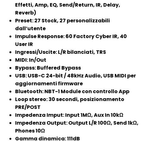
Effetti, Amp, EQ, Send/Return, IR, Delay,
Reverb)
Preset: 27 Stock, 27 personalizzabili
dall’utente
Impulse Response: 60 Factory Cyber IR, 40
User IR
Ingressi/Uscite: L/R bilanciati, TRS
MIDI: In/Out
Bypass: Buffered Bypass
USB: USB-C 24-bit / 48kHz Audio, USB MIDI per
aggiornamenti firmware
Bluetooth: NBT-1 Module con controllo App
Loop stereo: 30 secondi, posizionamento
PRE/POST
Impedenza Imput: Input 1MΩ, Aux In 10kΩ
Impedenza Output: Output L/R 100Ω, Send 1kΩ,
Phones 10Ω
Gamma dinamica: 111dB