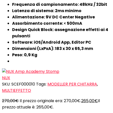
Frequenza di campionamento: 48kHz / 32bit
Latenza di sistema: 2ms minimo
Alimentazione: 9V DC Center Negative
Assorbimento corrente: < 500mA
Design Quick Block: assegnazione effetti ai 4
pulsanti
Software: iOS/Android App, Editor PC
Dimensioni (LxPxA): 183 x 30 x 65,3 mm
Peso: 0,9 Kg
NUX
SKU:
SCEF000010
Tags:
MODELLER PER CHITARRA
,
MULTIEFFETTO
270,00
€
Il prezzo originale era: 270,00€.
265,00
€
Il
prezzo attuale è: 265,00€.