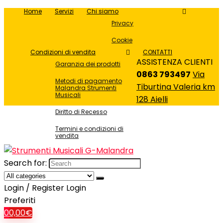
Home
Servizi
Chi siamo
Privacy
Cookie
Condizioni di vendita
CONTATTI
ASSISTENZA CLIENTI
Garanzia dei prodotti
0863 793497
Via
Metodi di pagamento
Tiburtina Valeria km
Malandra Strumenti
Musicali
128 Aielli
Diritto di Recesso
Termini e condizioni di
vendita
Search for:
Login / Register
Login
Preferiti
0
0,00
€