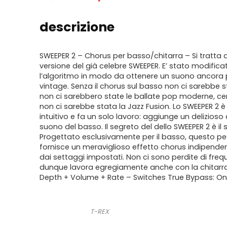
prezzo
prezzo
originale
attuale
descrizione
era:
è:
210,00€.
179,00€.
SWEEPER 2 – Chorus per basso/chitarra – Si tratta 
versione del già celebre SWEEPER. E’ stato modifica
l’algoritmo in modo da ottenere un suono ancora 
vintage. Senza il chorus sul basso non ci sarebbe st
non ci sarebbero state le ballate pop moderne, c
non ci sarebbe stata la Jazz Fusion. Lo SWEEPER 2 è
intuitivo e fa un solo lavoro: aggiunge un delizioso
suono del basso. Il segreto del dello SWEEPER 2 è il
Progettato esclusivamente per il basso, questo p
fornisce un meraviglioso effetto chorus indipend
dai settaggi impostati. Non ci sono perdite di freq
dunque lavora egregiamente anche con la chitarra 
Depth + Volume + Rate – Switches True Bypass: On
T-REX