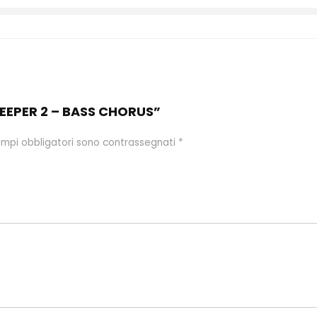
SWEEPER 2 – BASS CHORUS”
ampi obbligatori sono contrassegnati
*