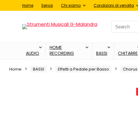
Home
Servizi
Chi siamo
Condizioni di vendita
Search
for:
HOME
AUDIO
RECORDING
BASSI
CHITARRE
Home
BASSI
Effetti a Pedale per Basso
Chorus