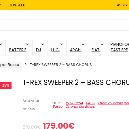
CONTATTI
ASSIST
PIANOFOR
BATTERIE
DJ
LUCI
ARCHI
FIATI
TASTIERE
 per Basso
T-REX SWEEPER 2 – BASS CHORUS
T-REX SWEEPER 2 – BASS CHOR
- 15%
Add your
51
IN VETRINA
BASSI
Effetti a Pedale per
Basso
Chorus per Basso
review
Il
Il
179,00
€
210,00
€