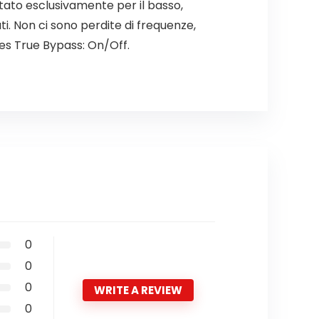
ttato esclusivamente per il basso,
. Non ci sono perdite di frequenze,
es True Bypass: On/Off.
0
0
0
WRITE A REVIEW
0