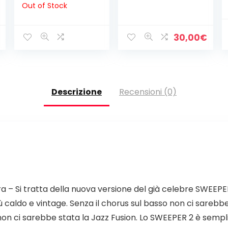
Out of Stock
STRINGS LIGHT
6LSTB 027/126
(SPEDIZIONE
30,00
€
GRATUITA)
Descrizione
Recensioni (0)
– Si tratta della nuova versione del già celebre SWEEPER.
aldo e vintage. Senza il chorus sul basso non ci sarebbe 
 ci sarebbe stata la Jazz Fusion. Lo SWEEPER 2 è semplice,