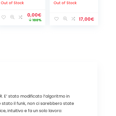
Out of Stock
Out of Stock
INCLUSA)
Il
Il
0,00
€
17,00
€
prezzo
prezzo
100%
originale
attuale
era:
è:
12,00€.
0,00€.
 E’ stato modificato l’algoritmo in
stato il funk, non ci sarebbero state
 intuitivo e fa un solo lavoro: