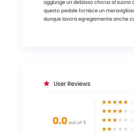
aggiunge un delizioso chorus al suono d
questo pedale fornisce un meraviglioso
dunque lavora egregiamente anche con 
User Reviews
★
★
★
★
★
★
★
★
★
★
0.0
★
★
★
★
★
out of 5
★
★
★
★
★