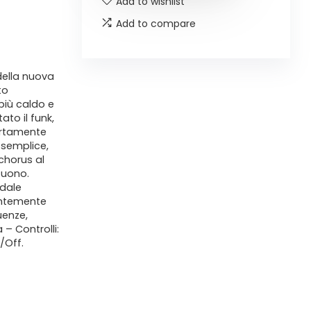
Add to wishlist
Add to compare
della nuova
to
più caldo e
ato il funk,
ertamente
 semplice,
 chorus al
 suono.
edale
entemente
uenze,
– Controlli:
/Off.