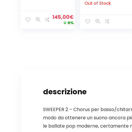
Out of Stock
170-6 LONG
SCALE -032/130-
Il
Il
145,00
€
(SPEDIZIONE
prezzo
prezzo
GRATUITA)
9%
originale
attuale
era:
è:
160,00€.
145,00€.
descrizione
SWEEPER 2 – Chorus per basso/chitarra 
modo da ottenere un suono ancora più c
le ballate pop moderne, certamente non