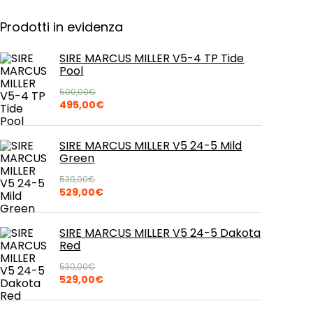
Prodotti in evidenza
SIRE MARCUS MILLER V5-4 TP Tide
Pool
500,00
€
Il
Il
495,00
€
prezzo
prezzo
originale
attuale
era:
è:
SIRE MARCUS MILLER V5 24-5 Mild
500,00€.
495,00€.
Green
530,00
€
Il
Il
529,00
€
prezzo
prezzo
originale
attuale
era:
è:
SIRE MARCUS MILLER V5 24-5 Dakota
530,00€.
529,00€.
Red
530,00
€
Il
Il
529,00
€
prezzo
prezzo
originale
attuale