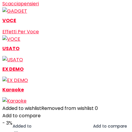
Scacciapensieri
VOCE
Effetti Per Voce
USATO
EX DEMO
Karaoke
Added to wishlist
Removed from wishlist
0
Add to compare
- 3%
Added to
Added to
Added to
Added to
Added to
Added to
Added to
Added to
Add to compare
Add to compare
Add to compare
Add to compare
Add to compare
Add to compare
Add to compare
Add to compare