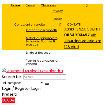
Home
Servizi
Chi siamo
Privacy
Cookie
Condizioni di vendita
CONTATTI
ASSISTENZA CLIENTI
Garanzia dei prodotti
0863 793497
Via
Metodi di pagamento
Tiburtina Valeria km
Malandra Strumenti
Musicali
128 Aielli
Diritto di Recesso
Termini e condizioni di
vendita
Search for:
Login / Register
Login
Preferiti
0
0,00
€