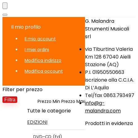
G. Malandra
Il mio profilo
Strumenti Musicali
srl
Il mio account
via Tiburtina Valeria
I miei ordini
Km 128 67040 Aielli
Modifica indirizzo
Stazione (AQ)
Modifica occount
P.I. 01950550663
iscrizione alla C.C.I.A.
Di L’Aquila
Filter per prezzo
Tel/fax 0863.793497
Filtra
Prezzo Min
Prezzo Max
info@g-
Tutte le categorie
malandra.com
EDIZIONI
Prodotti in evidenza
DVD-CD (Ed)