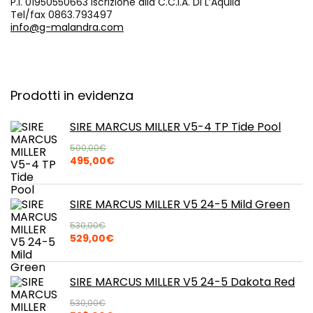
P.I. 01950550663 iscrizione alla C.C.I.A. Di L’Aquila
Tel/fax 0863.793497
info@g-malandra.com
Prodotti in evidenza
SIRE MARCUS MILLER V5-4 TP Tide Pool
500,00
€
Il
Il
495,00
€
prezzo
prezzo
originale
attuale
era:
è:
SIRE MARCUS MILLER V5 24-5 Mild Green
500,00€.
495,00€.
530,00
€
Il
Il
529,00
€
prezzo
prezzo
originale
attuale
era:
è:
SIRE MARCUS MILLER V5 24-5 Dakota Red
530,00€.
529,00€.
530,00
€