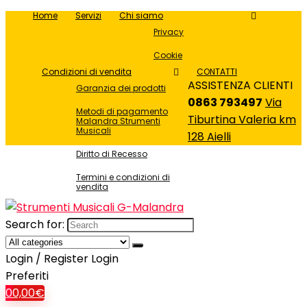
Home
Servizi
Chi siamo
Privacy
Cookie
Condizioni di vendita
CONTATTI
ASSISTENZA CLIENTI
Garanzia dei prodotti
0863 793497
Via
Metodi di pagamento
Tiburtina Valeria km
Malandra Strumenti
Musicali
128 Aielli
Diritto di Recesso
Termini e condizioni di
vendita
Search for:
Login / Register
Login
Preferiti
0
0,00
€