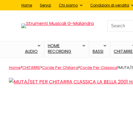
Home
Servizi
Chi siamo
Condizioni di vendita
Search
for:
HOME
AUDIO
RECORDING
BASSI
CHITARRE
Home
CHITARRE
Corde Per Chitarra
Corde Per Classica
MUTA/S