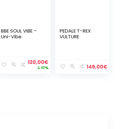
BBE SOUL VIBE –
PEDALE T-REX
Uni-Vibe
VULTURE
Il
Il
120,00
€
149,00
€
prezzo
prezzo
17%
originale
attuale
era:
è:
145,00€.
120,00€.