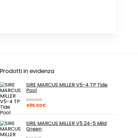
Prodotti in evidenza
SIRE MARCUS MILLER V5-4 TP Tide
Pool
500,00
€
Il
Il
495,00
€
prezzo
prezzo
originale
attuale
era:
è:
SIRE MARCUS MILLER V5 24-5 Mild
500,00€.
495,00€.
Green