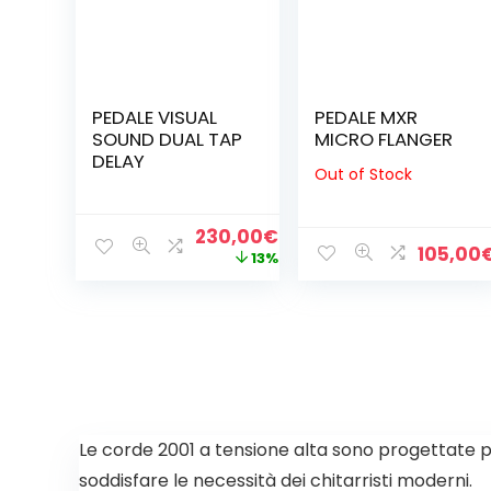
PEDALE VISUAL
PEDALE MXR
SOUND DUAL TAP
MICRO FLANGER
DELAY
Out of Stock
Il
Il
230,00
€
105,00
prezzo
prezzo
13%
originale
attuale
era:
è:
265,00€.
230,00€.
Le corde 2001 a tensione alta sono progettate 
soddisfare le necessità dei chitarristi moderni.