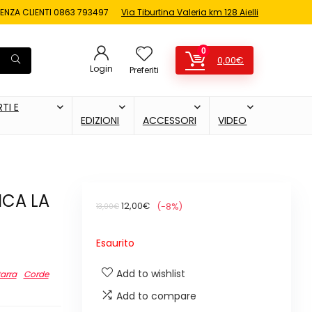
ENZA CLIENTI
0863 793497
Via Tiburtina Valeria km 128 Aielli
0
0,00
€
Login
Preferiti
TI E
EDIZIONI
ACCESSORI
VIDEO
ICA LA
Il
Il
12,00
€
(-8%)
13,00
€
prezzo
prezzo
Esaurito
originale
attuale
era:
è:
Add to wishlist
arra
Corde
13,00€.
12,00€.
Add to compare