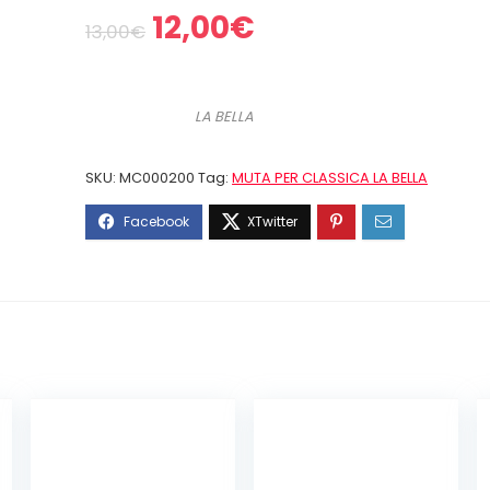
Il
Il
12,00
€
13,00
€
prezzo
prezzo
originale
attuale
era:
è:
LA BELLA
13,00€.
12,00€.
SKU:
MC000200
Tag:
MUTA PER CLASSICA LA BELLA