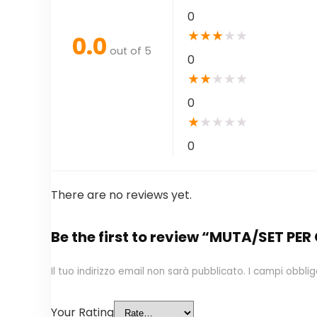
0
★
★
★
★
★
0.0
out of 5
0
★
★
★
★
★
0
★
★
★
★
★
0
There are no reviews yet.
Be the first to review “MUTA/SET P
Il tuo indirizzo email non sarà pubblicato.
I campi obbli
Your Rating