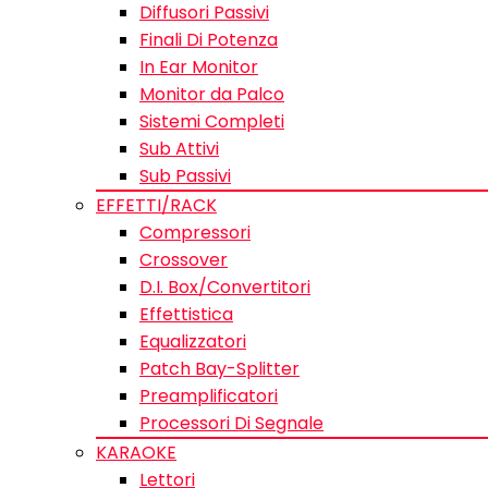
Diffusori Passivi
Finali Di Potenza
In Ear Monitor
Monitor da Palco
Sistemi Completi
Sub Attivi
Sub Passivi
EFFETTI/RACK
Compressori
Crossover
D.I. Box/Convertitori
Effettistica
Equalizzatori
Patch Bay-Splitter
Preamplificatori
Processori Di Segnale
KARAOKE
Lettori