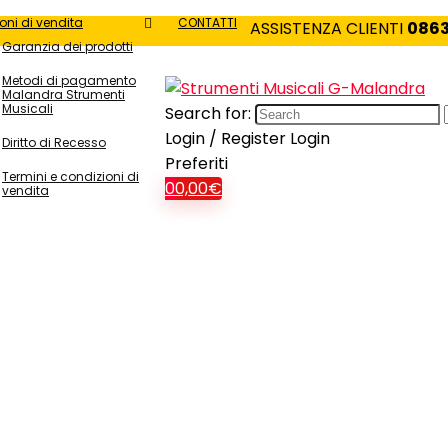
oni di vendita
CONTATTI
ASSISTENZA CLIENTI
0863
Garanzia dei prodotti
Metodi di pagamento
Malandra Strumenti
Musicali
Search for:
Login / Register
Login
Diritto di Recesso
Preferiti
Termini e condizioni di
0
0,00
€
vendita