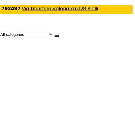
 793497
Via Tiburtina Valeria km 128 Aielli