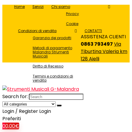
Home
Servizi
Chi siamo
Privacy
Cookie
Condizioni di vendita
CONTATTI
ASSISTENZA CLIENTI
Garanzia dei prodotti
0863 793497
Via
Metodi di pagamento
Tiburtina Valeria km
Malandra Strumenti
Musicali
128 Aielli
Diritto di Recesso
Termini e condizioni di
vendita
Search for:
Login / Register
Login
Preferiti
0
0,00
€