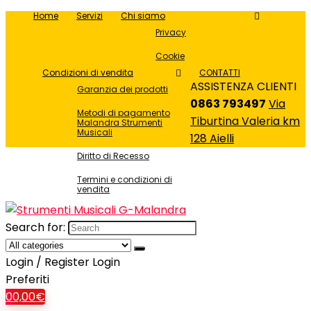
Home
Servizi
Chi siamo
Privacy
Cookie
Condizioni di vendita
CONTATTI
ASSISTENZA CLIENTI
Garanzia dei prodotti
0863 793497
Via
Metodi di pagamento
Tiburtina Valeria km
Malandra Strumenti
Musicali
128 Aielli
Diritto di Recesso
Termini e condizioni di
vendita
Search for:
Login / Register
Login
Preferiti
0
0,00
€