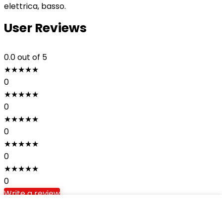
elettrica, basso.
User Reviews
0.0
out of 5
★
★
★
★
★
0
★
★
★
★
★
0
★
★
★
★
★
0
★
★
★
★
★
0
★
★
★
★
★
0
Write a review
There are no reviews yet.