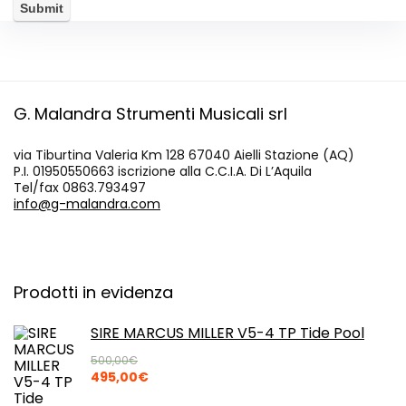
G. Malandra Strumenti Musicali srl
via Tiburtina Valeria Km 128 67040 Aielli Stazione (AQ)
P.I. 01950550663 iscrizione alla C.C.I.A. Di L’Aquila
Tel/fax 0863.793497
info@g-malandra.com
Prodotti in evidenza
SIRE MARCUS MILLER V5-4 TP Tide Pool
500,00
€
Il
Il
495,00
€
prezzo
prezzo