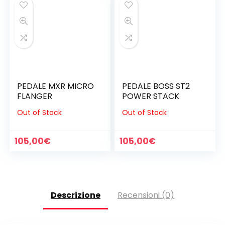
160,00€.
145,00€.
PEDALE MXR MICRO
PEDALE BOSS ST2
FLANGER
POWER STACK
Out of Stock
Out of Stock
105,00
€
105,00
€
Descrizione
Recensioni (0)