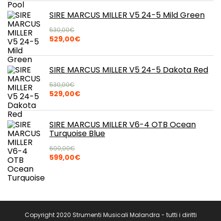
originale
attuale
era:
è:
SIRE MARCUS MILLER V5 24-5 Mild Green
500,00€.
495,00€.
530,00
€
Il
Il
529,00
€
prezzo
prezzo
originale
attuale
era:
è:
SIRE MARCUS MILLER V5 24-5 Dakota Red
530,00€.
529,00€.
530,00
€
Il
Il
529,00
€
prezzo
prezzo
originale
attuale
era:
è:
SIRE MARCUS MILLER V6-4 OTB Ocean
530,00€.
529,00€.
Turquoise Blue
600,00
€
Il
Il
599,00
€
prezzo
prezzo
originale
attuale
era:
è:
600,00€.
599,00€.
Copyright 2020 Strumenti Musicali Malandra - tutti i diritti