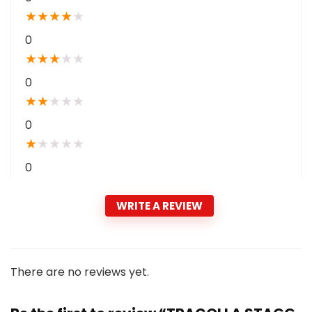
★
★
★
★
★
0
★
★
★
★
★
0
★
★
★
★
★
0
★
★
★
★
★
0
WRITE A REVIEW
There are no reviews yet.