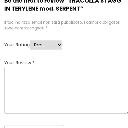
Be the first to review “TRACOLLA STAGG
IN TERYLENE mod. SERPENT”
Il tuo indirizzo email non sarà pubblicato.
I campi obbligatori
sono contrassegnati
*
Your Rating
Your Review
*