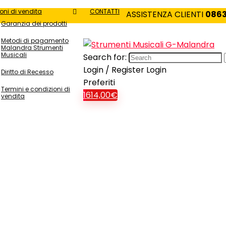
oni di vendita
CONTATTI
ASSISTENZA CLIENTI
0863
Garanzia dei prodotti
Metodi di pagamento
Malandra Strumenti
Musicali
Search for:
Login / Register
Login
Diritto di Recesso
Preferiti
Termini e condizioni di
1
614,00
€
vendita