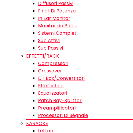
Diffusori Passivi
Finali Di Potenza
In Ear Monitor
Monitor da Palco
Sistemi Completi
Sub Attivi
Sub Passivi
EFFETTI/RACK
Compressori
Crossover
D.I. Box/Convertitori
Effettistica
Equalizzatori
Patch Bay-Splitter
Preamplificatori
Processori Di Segnale
KARAOKE
Lettori