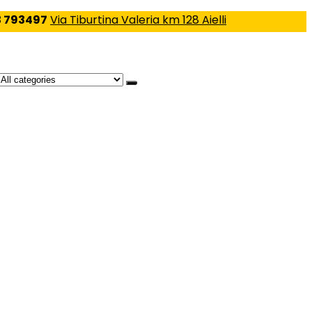
 793497
Via Tiburtina Valeria km 128 Aielli