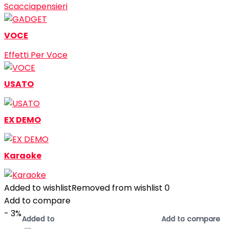
Scacciapensieri
VOCE
Effetti Per Voce
USATO
EX DEMO
Karaoke
Added to wishlist
Removed from wishlist
0
Add to compare
- 3%
Added to
Added to
Added to
Added to
Added to
Added to
Added to
Added to
Add to compare
Add to compare
Add to compare
Add to compare
Add to compare
Add to compare
Add to compare
Add to compare